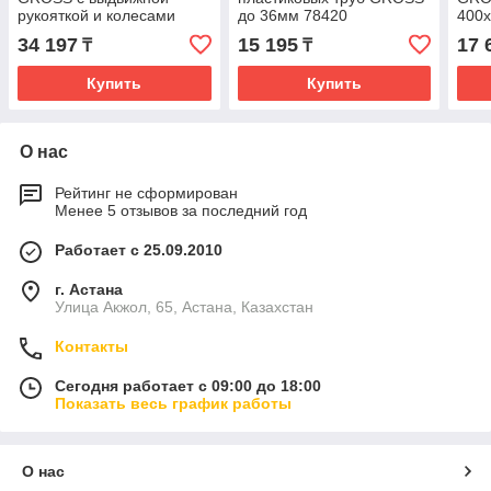
рукояткой и колесами
до 36мм 78420
400
440х350х250мм 90275
34 197
15 195
17 
₸
₸
Купить
Купить
О нас
Рейтинг не сформирован
Менее 5 отзывов за последний год
Работает с 25.09.2010
г. Астана
Улица Акжол, 65, Астана, Казахстан
Контакты
Сегодня работает с 09:00 до 18:00
Показать весь график работы
О нас