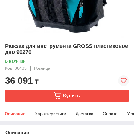
Рюкзак для инструмента GROSS пластиковое
дно 90270
В наличии
Код: 30433
Розница
36 091
₸
Купить
Описание
Характеристики
Доставка
Оплата
Усл
Описание