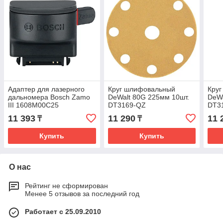
Адаптер для лазерного
Круг шлифовальный
Кру
дальномера Bosch Zamo
DeWalt 80G 225мм 10шт.
DeWa
III 1608M00C25
DT3169-QZ
DT3
11 393
11 290
11 
₸
₸
Купить
Купить
О нас
Рейтинг не сформирован
Менее 5 отзывов за последний год
Работает с 25.09.2010