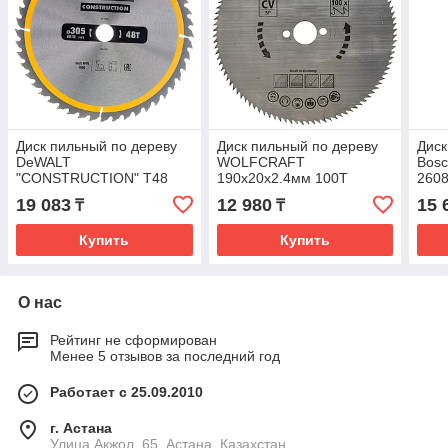
Диск пильный по дереву
Диск пильный по дереву
Диск
DeWALT
WOLFCRAFT
Bos
"CONSTRUCTION" T48
190х20х2.4мм 100T
260
305х30мм DT1959-QZ
6276000
19 083
12 980
15 
₸
₸
Купить
Купить
О нас
Рейтинг не сформирован
Менее 5 отзывов за последний год
Работает с 25.09.2010
г. Астана
Улица Акжол, 65, Астана, Казахстан