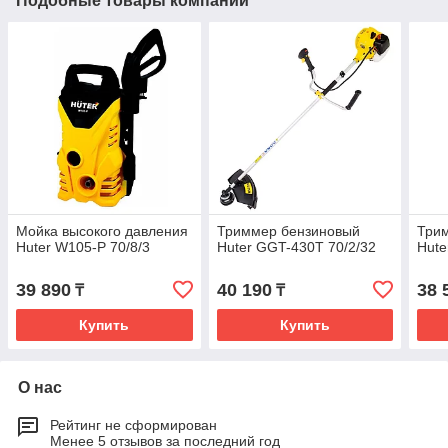
Подобные товары компании
Мойка высокого давления
Триммер бензиновый
Три
Huter W105-Р 70/8/3
Huter GGT-430T 70/2/32
Hute
39 890
40 190
38 
₸
₸
Купить
Купить
О нас
Рейтинг не сформирован
Менее 5 отзывов за последний год