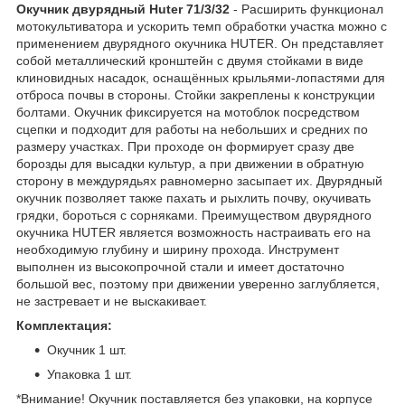
Окучник двурядный Huter 71/3/32
- Расширить функционал
мотокультиватора и ускорить темп обработки участка можно с
применением двурядного окучника HUTER. Он представляет
собой металлический кронштейн с двумя стойками в виде
клиновидных насадок, оснащённых крыльями-лопастями для
отброса почвы в стороны. Стойки закреплены к конструкции
болтами. Окучник фиксируется на мотоблок посредством
сцепки и подходит для работы на небольших и средних по
размеру участках. При проходе он формирует сразу две
борозды для высадки культур, а при движении в обратную
сторону в междурядьях равномерно засыпает их. Двурядный
окучник позволяет также пахать и рыхлить почву, окучивать
грядки, бороться с сорняками. Преимуществом двурядного
окучника HUTER является возможность настраивать его на
необходимую глубину и ширину прохода. Инструмент
выполнен из высокопрочной стали и имеет достаточно
большой вес, поэтому при движении уверенно заглубляется,
не застревает и не выскакивает.
Комплектация:
Окучник 1 шт.
Упаковка 1 шт.
*Внимание! Окучник поставляется без упаковки, на корпусе