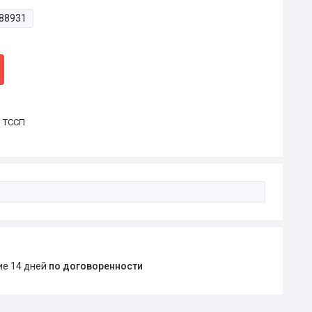
88931
р ТССП
ние 14 дней
по договоренности