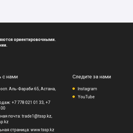
вляются ориентировочными.
нии.
 с нами
Следите за нами
осп. Аль-Фараби 65, Астана,
Instagram
YouTube
даж: +7 778 021 01 33, +7
 00
ная почта: trade1@tssp.kz,
p.kz
ная страница: www.tssp.kz