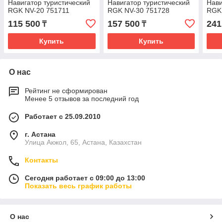
Навигатор туристический
Навигатор туристический
Нави
RGK NV-20 751711
RGK NV-30 751728
RGK
115 500
157 500
241
₸
₸
Купить
Купить
О нас
Рейтинг не сформирован
Менее 5 отзывов за последний год
Работает с 25.09.2010
г. Астана
Улица Акжол, 65, Астана, Казахстан
Контакты
Сегодня работает с 09:00 до 13:00
Показать весь график работы
О нас