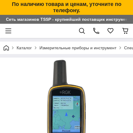
По наличию товара и ценам, уточните по
телефону.
Сеть магазинов TSSP - крупнейший поставщик инструменто
Каталог
Измерительные приборы и инструмент
Спе