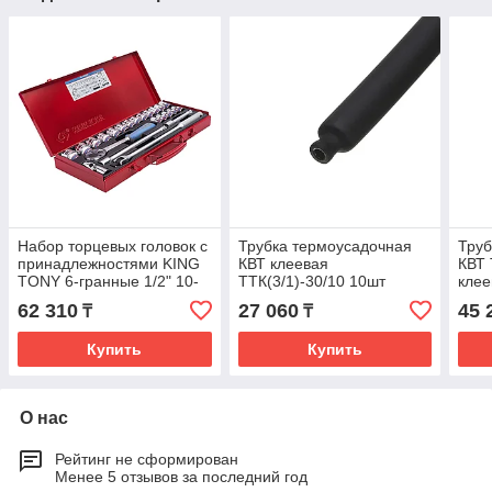
Набор торцевых головок с
Трубка термоусадочная
Труб
принадлежностями KING
КВТ клеевая
КВТ 
TONY 6-гранные 1/2" 10-
ТТК(3/1)-30/10 10шт
клее
32мм 23шт. 4531MR
59700
62 310
27 060
45 
₸
₸
Купить
Купить
О нас
Рейтинг не сформирован
Менее 5 отзывов за последний год