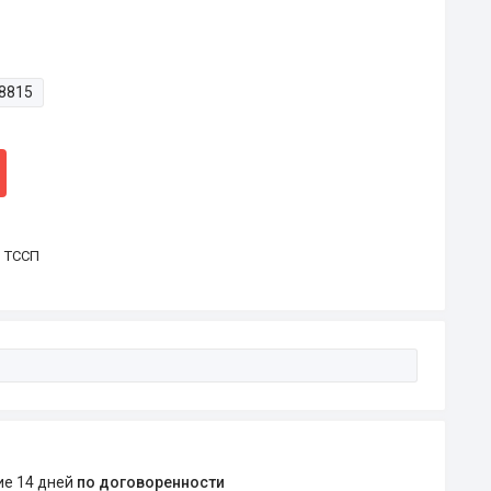
8815
р ТССП
ние 14 дней
по договоренности