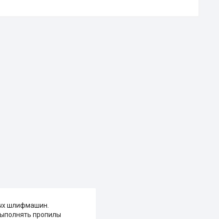
вых шлифмашин.
 выполнять пропилы