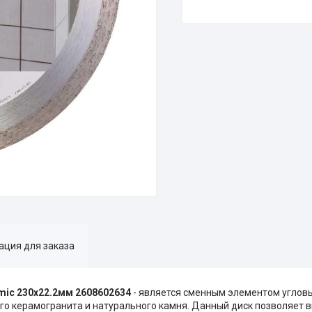
ция для заказа
mic 230х22.2мм 2608602634
- является сменным элементом угло
ого керамогранита и натурального камня. Данный диск позволяет