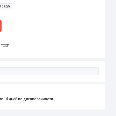
62809
р ТССП
ние 14 дней
по договоренности