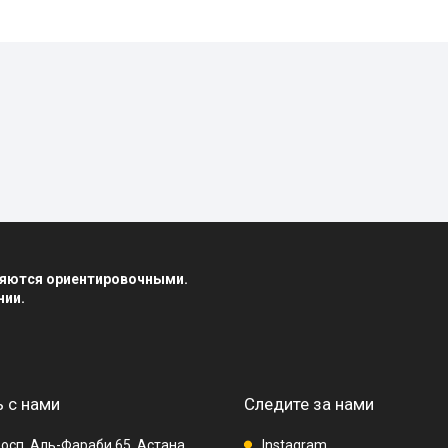
вляются ориентировочными.
нии.
 с нами
Следите за нами
осп. Аль-Фараби 65, Астана,
Instagram