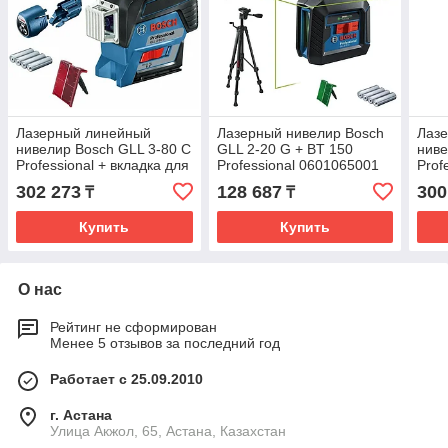
Лазерный линейный
Лазерный нивелир Bosch
Лаз
нивелир Bosch GLL 3-80 C
GLL 2-20 G + BT 150
ниве
Professional + вкладка для
Professional 0601065001
Prof
L-boxx 0601063R00
060
302 273
128 687
300
₸
₸
Купить
Купить
О нас
Рейтинг не сформирован
Менее 5 отзывов за последний год
Работает с 25.09.2010
г. Астана
Улица Акжол, 65, Астана, Казахстан