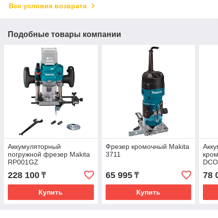
Все условия возврата
Подобные товары компании
Аккумуляторный
Фрезер кромочный Makita
Акк
погружной фрезер Makita
3711
кром
RP001GZ
DCO
228 100
65 995
78 
₸
₸
Купить
Купить