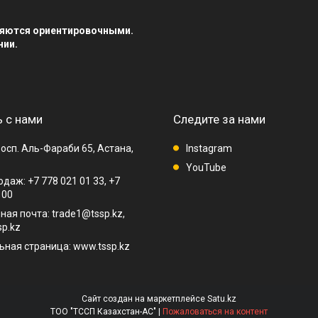
вляются ориентировочными.
нии.
 с нами
Следите за нами
осп. Аль-Фараби 65, Астана,
Instagram
YouTube
даж: +7 778 021 01 33, +7
 00
ная почта: trade1@tssp.kz,
p.kz
ная страница: www.tssp.kz
Сайт создан на маркетплейсе
Satu.kz
ТОО "ТССП Казахстан-АС" |
Пожаловаться на контент