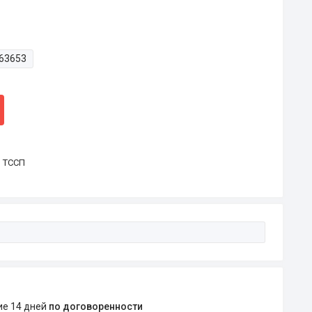
63653
р ТССП
ние 14 дней
по договоренности