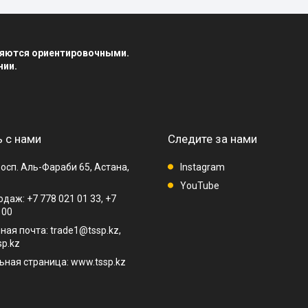
вляются ориентировочными.
нии.
 с нами
Следите за нами
осп. Аль-Фараби 65, Астана,
Instagram
YouTube
даж: +7 778 021 01 33, +7
 00
ная почта: trade1@tssp.kz,
p.kz
ная страница: www.tssp.kz