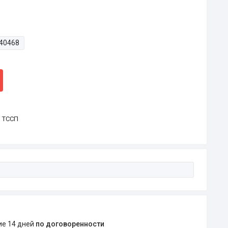
40468
р ТССП
ние 14 дней
по договоренности