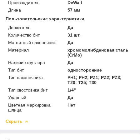
Производитель
DeWalt
Длина
57 мм
Пользовательские характеристики
Держатель
Да
Количество бит
31 шт.
Магнитный наконечник
Да
Материал
хромомолибденовая сталь
(CrMo)
Наличие футляра
Да
Тип бит
односторонние
Тип наконечника
PH1; PH2; PZ1; PZ2; PZ3;
T20; T25; T30
Тип хвостовика бит
1/4"
Ударный
Да
Цветная маркировка
Нет
шлица
Скрыть