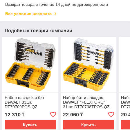
Возврат товара в течение 14 дней по договоренности
Все условия возврата
Подобные товары компании
Набор насадок и бит
Набор бит и насадок
Набо
DeWALT 33шт.
DeWALT "FLEXTORQ"
DeW
DT70709POS-QZ
31шт. DT70738TPOS-QZ
DT7
12 310
22 060
20 
₸
₸
Купить
Купить