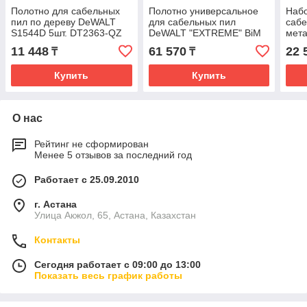
Полотно для сабельных
Полотно универсальное
Набо
пил по дереву DeWALT
для сабельных пил
сабе
S1544D 5шт. DT2363-QZ
DeWALT "EXTREME" BiM
мета
2.5мм 228мм 25шт.
DT2
11 448
61 570
22 
₸
₸
DT2492-QZ
Купить
Купить
О нас
Рейтинг не сформирован
Менее 5 отзывов за последний год
Работает с 25.09.2010
г. Астана
Улица Акжол, 65, Астана, Казахстан
Контакты
Сегодня работает с 09:00 до 13:00
Показать весь график работы