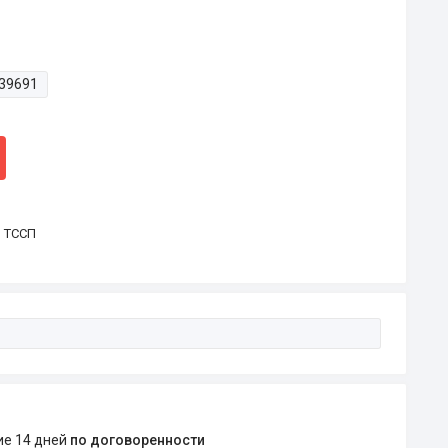
39691
р ТССП
ние 14 дней
по договоренности