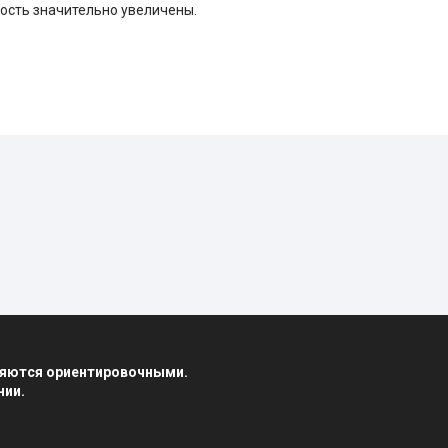
ость значительно увеличены.
вляются ориентировочными.
нии.