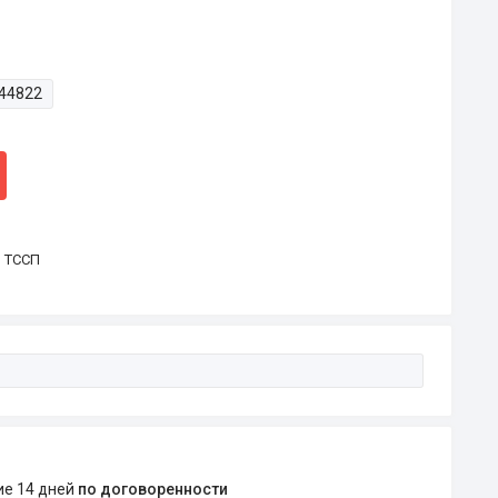
44822
р ТССП
ние 14 дней
по договоренности