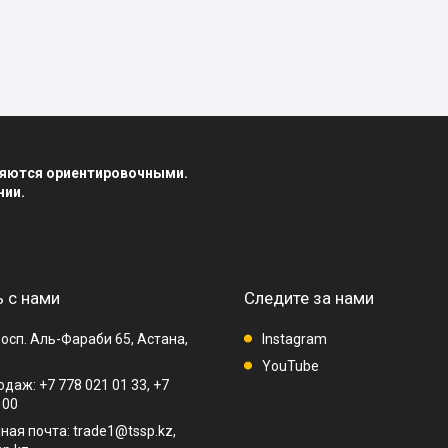
вляются ориентировочными.
нии.
 с нами
Следите за нами
осп. Аль-Фараби 65, Астана,
Instagram
YouTube
даж: +7 778 021 01 33, +7
 00
ная почта: trade1@tssp.kz,