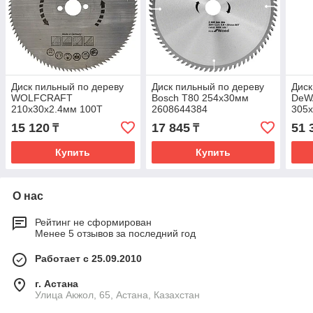
Диск пильный по дереву
Диск пильный по дереву
Диск
WOLFCRAFT
Bosch Т80 254х30мм
DeW
210х30х2.4мм 100T
2608644384
305х
6281000
DT9
15 120
17 845
51 
₸
₸
Купить
Купить
О нас
Рейтинг не сформирован
Менее 5 отзывов за последний год
Работает с 25.09.2010
г. Астана
Улица Акжол, 65, Астана, Казахстан