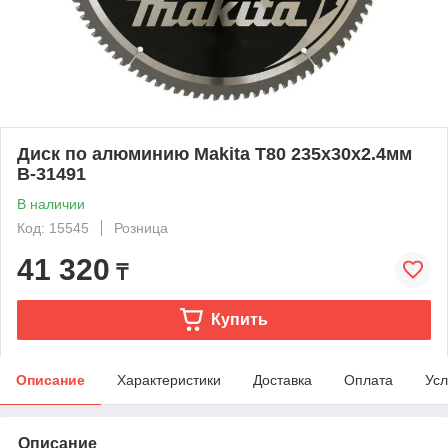
Диск по алюминию Makita Т80 235х30х2.4мм
B-31491
В наличии
Код: 15545
Розница
41 320
₸
Купить
Описание
Характеристики
Доставка
Оплата
Усл
Описание