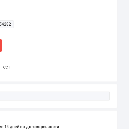
54282
р ТССП
ние 14 дней
по договоренности