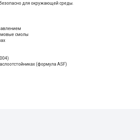
 безопасно для окружающей среды.
давлением
дымовые смолы
мах
004)
маслоотстойниках (формула ASF)