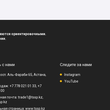
вляются ориентировочными.
нии.
 с нами
Следите за нами
осп. Аль-Фараби 65, Астана,
Instagram
YouTube
даж: +7 778 021 01 33, +7
 00
ная почта: trade1@tssp.kz,
p.kz
ная страница: www.tssp.kz