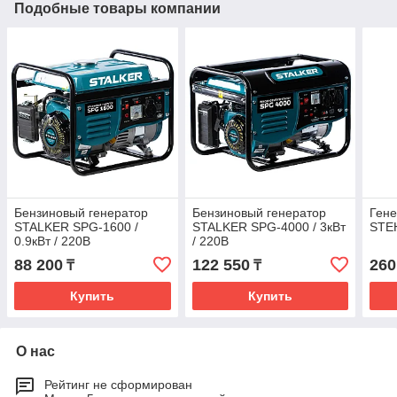
Подобные товары компании
Бензиновый генератор
Бензиновый генератор
Гене
STALKER SPG-1600 /
STALKER SPG-4000 / 3кВт
STE
0.9кВт / 220В
/ 220В
88 200
122 550
260
₸
₸
Купить
Купить
О нас
Рейтинг не сформирован