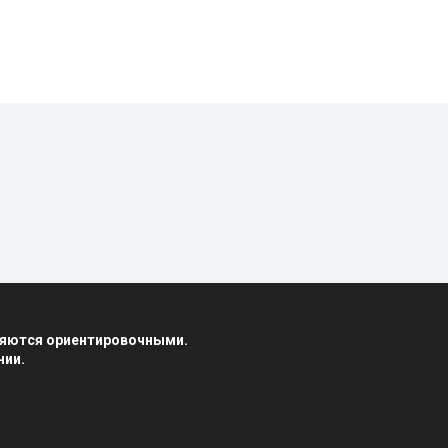
вляются ориентировочными.
нии.