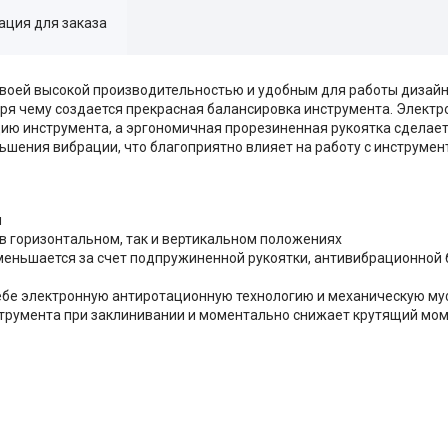
ция для заказа
 своей высокой производительностью и удобным для работы дизай
ря чему создается прекрасная балансировка инструмента. Электр
цию инструмента, а эргономичная прорезиненная рукоятка сделает
шения вибрации, что благоприятно влияет на работу с инструмент
м
в горизонтальном, так и вертикальном положениях
еньшается за счет подпружиненной рукоятки, антивибрационной б
ебе электронную антиротационную технологию и механическую му
струмента при заклинивании и моментально снижает крутящий мом