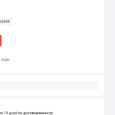
62449
р ТССП
ние 14 дней
по договоренности