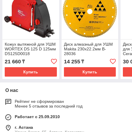
Кожух вытяжной для УШМ
Диск алмазный для УШМ
Диск
WORTEX DS 125 D 125мм
Makita 230х22.2мм B-
для 
DS125D0018
28036
Cera
260
21 660
14 255
30 
₸
₸
Купить
Купить
О нас
Рейтинг не сформирован
Менее 5 отзывов за последний год
Работает с 25.09.2010
г. Астана