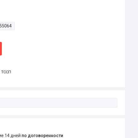
55064
р ТССП
ние 14 дней
по договоренности