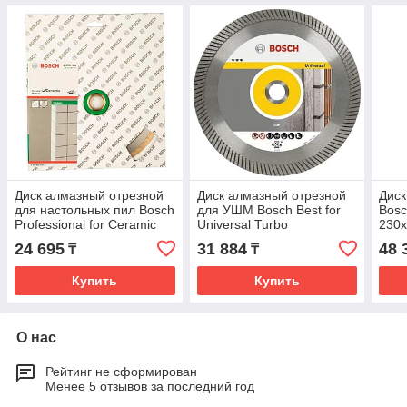
Диск алмазный отрезной
Диск алмазный отрезной
Диск
для настольных пил Bosch
для УШМ Bosch Best for
Bosc
Professional for Ceramic
Universal Turbo
230x
250х30/25.4мм
180х22.2мм 2608602674
260
24 695
31 884
48 
₸
₸
2608602539
Купить
Купить
О нас
Рейтинг не сформирован
Менее 5 отзывов за последний год