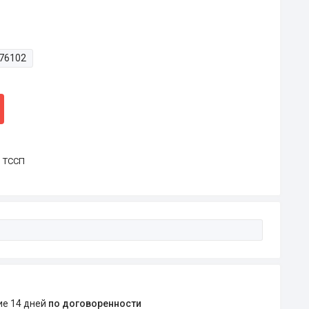
76102
р ТССП
ние 14 дней
по договоренности