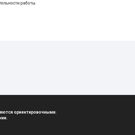
тельности работы.
вляются ориентировочными.
нии.