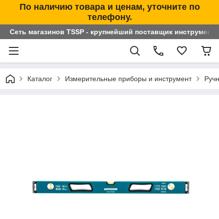
По наличию товара и ценам, уточните по
телефону.
Сеть магазинов TSSP - крупнейший поставщик инструменто
Каталог
Измерительные приборы и инструмент
Ручн