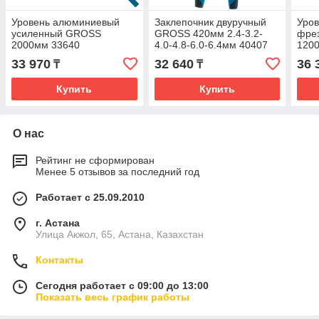
Уровень алюминиевый
Заклепочник двуручный
Уро
усиленный GROSS
GROSS 420мм 2.4-3.2-
фре
2000мм 33640
4.0-4.8-6.0-6.4мм 40407
120
33 970
32 640
36 
₸
₸
Купить
Купить
О нас
Рейтинг не сформирован
Менее 5 отзывов за последний год
Работает с 25.09.2010
г. Астана
Улица Акжол, 65, Астана, Казахстан
Контакты
Сегодня работает с 09:00 до 13:00
Показать весь график работы