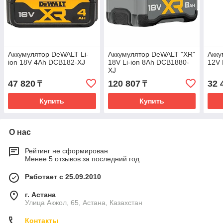
Аккумулятор DeWALT Li-
Аккумулятор DeWALT "XR"
Акку
ion 18V 4Ah DCB182-XJ
18V Li-ion 8Ah DCB1880-
12V 
XJ
47 820
120 807
32 
₸
₸
Купить
Купить
О нас
Рейтинг не сформирован
Менее 5 отзывов за последний год
Работает с 25.09.2010
г. Астана
Улица Акжол, 65, Астана, Казахстан
Контакты