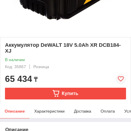
Аккумулятор DeWALT 18V 5.0Ah XR DCB184-
XJ
В наличии
Код: 35867
Розница
65 434
₸
Купить
Описание
Характеристики
Доставка
Оплата
Усл
Описание