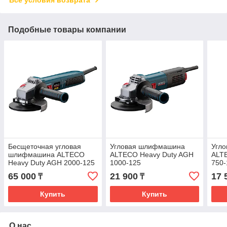
Подобные товары компании
Бесщеточная угловая
Угловая шлифмашина
Угл
шлифмашина ALTECO
ALTECO Heavy Duty AGH
ALT
Heavy Duty AGH 2000-125
1000-125
750-
ECS BL
65 000
21 900
17 
₸
₸
Купить
Купить
О нас