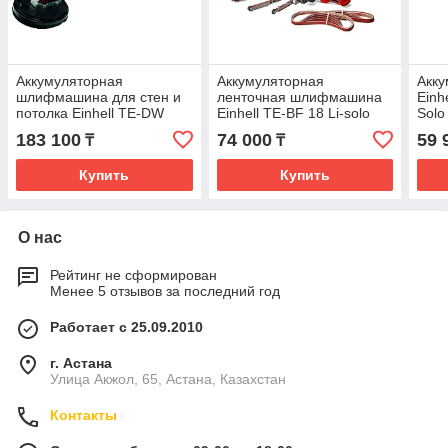
Аккумуляторная
Аккумуляторная
Акку
шлифмашина для стен и
ленточная шлифмашина
Einh
потолка Einhell TE-DW
Einhell TE-BF 18 Li-solo
Solo
18/225 Li-Solo 4259990
4461000
183 100
74 000
59 
₸
₸
Купить
Купить
О нас
Рейтинг не сформирован
Менее 5 отзывов за последний год
Работает с 25.09.2010
г. Астана
Улица Акжол, 65, Астана, Казахстан
Контакты