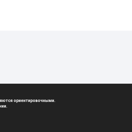
вляются ориентировочными.
нии.