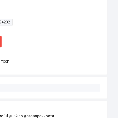
94232
р ТССП
ние 14 дней
по договоренности