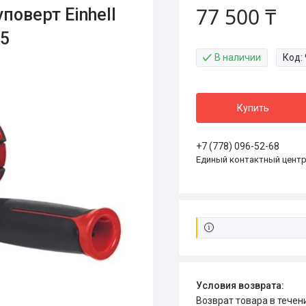
77 500 ₸
оверт Einhell
05
В наличии
Код:
Купить
+7 (778) 096-52-68
Единый контактный цент
возврат товара в тече