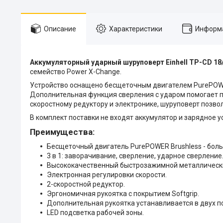
Описание
Характеристики
Информа
Аккумуляторный ударный шуруповерт Einhell TP-CD 18/80
семейство Power X-Change.
Устройство оснащено бесщеточным двигателем PurePOW
Дополнительная функция сверления с ударом помогает пр
скоростному редуктору и электронике, шуруповерт позво
В комплект поставки не входят аккумулятор и зарядное у
Преимущества:
Бесщеточный двигатель PurePOWER Brushless - бол
3 в 1: заворачивание, сверление, ударное сверление
Высококачественный быстрозажимной металлически
Электронная регулировки скорости.
2-скоростной редуктор.
Эргономичная рукоятка с покрытием Softgrip.
Дополнительная рукоятка устанавливается в двух п
LED подсветка рабочей зоны.