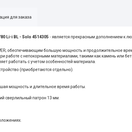
ция для заказа
 Li-i BL - Solo 4514305
- является прекрасным дополнением к лю
ER, обеспечивающим большую мощность и продолжительное врем
и работе с непокорными материалами, такими как камень или бето
ляет работать с учетом особенностей материала.
стройство (приобретаются отдельно).
ьшая мощность и длительное время работы.
.
й сверлильный патрон 13 мм.
оложениях.