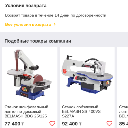
Условия возврата
Возврат товара в течение 14 дней по договоренности
Все условия возврата
Подобные товары компании
Станок шлифовальный
Станок лобзиковый
Ста
ленточно-дисковый
BELMASH SS-400VS
лент
BELMASH BDG 25/125
S227A
BEL
S212A
S22
77 400
92 400
85 
₸
₸