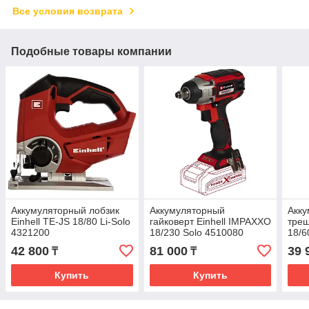
Все условия возврата
Подобные товары компании
Аккумуляторный лобзик
Аккумуляторный
Акку
Einhell TE-JS 18/80 Li-Solo
гайковерт Einhell IMPAXXO
трещ
4321200
18/230 Solo 4510080
18/6
42 800
81 000
39 
₸
₸
Купить
Купить