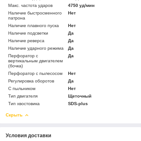
Макс. частота ударов
4750 уд/мин
Наличие быстросменного
Нет
патрона
Наличие плавного пуска
Нет
Наличие подсветки
Да
Наличие реверса
Да
Наличие ударного режима
Да
Перфоратор с
Да
вертикальным двигателем
(бочка)
Перфоратор с пылесосом
Нет
Регулировка оборотов
Да
С пыльником
Нет
Тип двигателя
Щеточный
Тип хвостовика
SDS-plus
Скрыть
Условия доставки