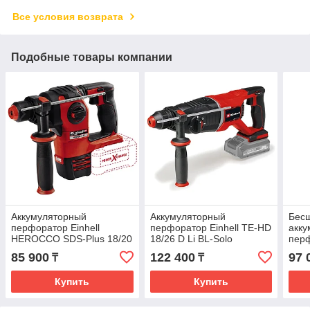
Все условия возврата
Подобные товары компании
Аккумуляторный
Аккумуляторный
Бес
перфоратор Einhell
перфоратор Einhell TE-HD
акк
HEROCCO SDS-Plus 18/20
18/26 D Li BL-Solo
пер
4513900
4514270
180-
85 900
122 400
97 
₸
₸
SDS-
Купить
Купить