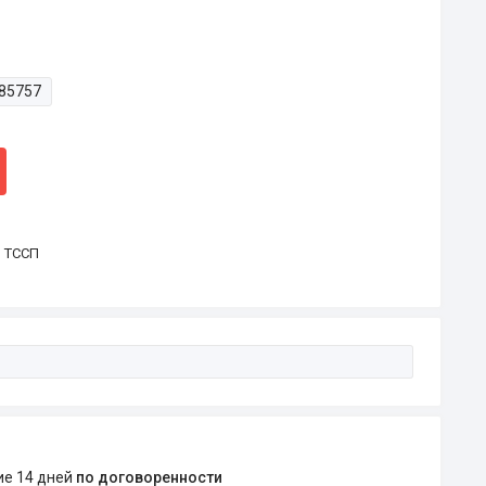
85757
р ТССП
ние 14 дней
по договоренности