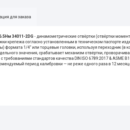
ция для заказа
-6.5Нм 34011-2DG
- динамометрические отвёртки (отвёртки момен
жки крепежа согласно установленным в техническом паспорте изд
) формата 1/4" или торцевые головки, используя переходник (в ко
ельного значения, срабатывает механизм отвёртки, проворачивая
с требованиями стандартов качества DIN ISO 6789:2017 & ASME B1
омендуемый период калибровки — не реже одного раза в 12 месяце