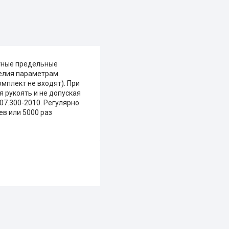
тные предельные
елия параметрам.
мплект не входят). При
 рукоять и не допуская
07.300-2010. Регулярно
в или 5000 раз