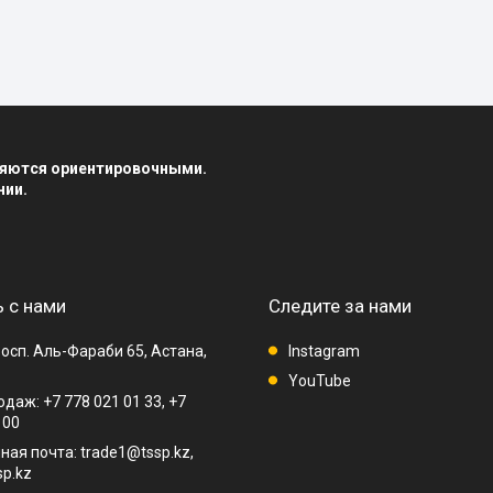
вляются ориентировочными.
нии.
 с нами
Следите за нами
осп. Аль-Фараби 65, Астана,
Instagram
YouTube
даж: +7 778 021 01 33, +7
 00
ная почта: trade1@tssp.kz,
p.kz