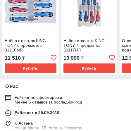
Набор отверток KING
Набор отверток KING
Отве
TONY 6 предметов
TONY 7 предметов
маг
31216MR
30117MR
под 
SL/P
11 510
13 990
12 
₸
₸
Купить
Купить
О нас
Рейтинг не сформирован
Менее 5 отзывов за последний год
Работает с 25.09.2010
г. Астана
Улица Акжол, 65, Астана, Казахстан