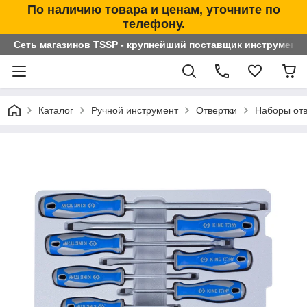
По наличию товара и ценам, уточните по
телефону.
Сеть магазинов TSSP - крупнейший поставщик инструменто
Каталог
Ручной инструмент
Отвертки
Наборы отв