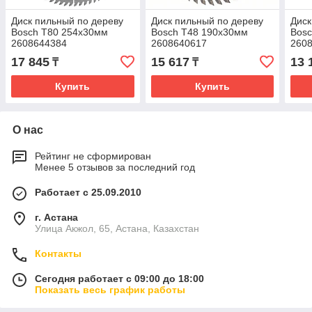
Диск пильный по дереву
Диск пильный по дереву
Диск
Bosch Т80 254х30мм
Bosch Т48 190х30мм
Bos
2608644384
2608640617
260
17 845
15 617
13 
₸
₸
Купить
Купить
О нас
Рейтинг не сформирован
Менее 5 отзывов за последний год
Работает с 25.09.2010
г. Астана
Улица Акжол, 65, Астана, Казахстан
Контакты
Сегодня работает с 09:00 до 18:00
Показать весь график работы