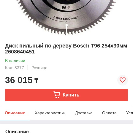
Диск пильный по дереву Bosch Т96 254х30мм
2608640451
В наличии
Код: 8377
Розница
36 015
₸
Купить
Описание
Характеристики
Доставка
Оплата
Усл
Описание