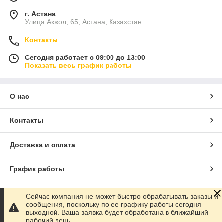
г. Астана
Улица Акжол, 65, Астана, Казахстан
Контакты
Сегодня работает с 09:00 до 13:00
Показать весь график работы
О нас
Контакты
Доставка и оплата
График работы
Полная версия сайта
Сейчас компания не может быстро обрабатывать заказы и
сообщения, поскольку по ее графику работы сегодня
выходной. Ваша заявка будет обработана в ближайший
Сайт создан на маркетплейсе
Satu.kz
рабочий день.