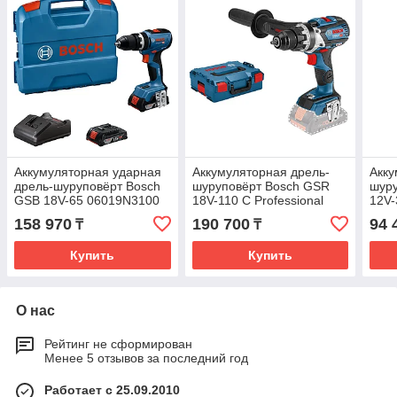
Аккумуляторная ударная
Аккумуляторная дрель-
Акку
дрель-шуруповёрт Bosch
шуруповёрт Bosch GSR
шур
GSB 18V-65 06019N3100
18V-110 C Professional
12V-
Solo 06019G0109
акку
158 970
190 700
94 
₸
₸
060
Купить
Купить
О нас
Рейтинг не сформирован
Менее 5 отзывов за последний год
Работает с 25.09.2010