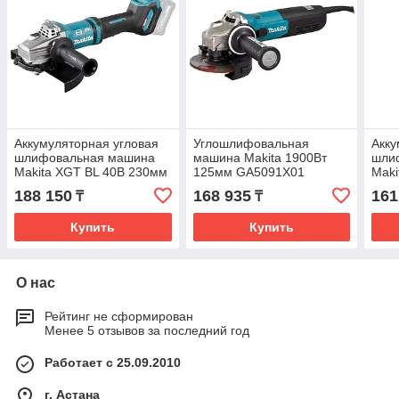
Аккумуляторная угловая
Углошлифовальная
Акку
шлифовальная машина
машина Makita 1900Вт
шли
Makita XGT BL 40В 230мм
125мм GA5091X01
Mak
GA038GZ
188 150
168 935
161
₸
₸
Купить
Купить
О нас
Рейтинг не сформирован
Менее 5 отзывов за последний год
Работает с 25.09.2010
г. Астана