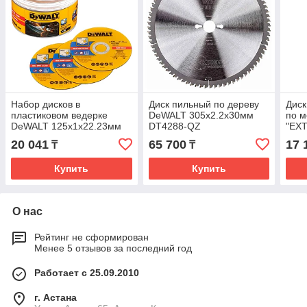
Набор дисков в
Диск пильный по дереву
Диск
пластиковом ведерке
DeWALT 305х2.2х30мм
по 
DeWALT 125х1х22.23мм
DT4288-QZ
"EX
50шт. DT20598-QZ
180х
20 041
65 700
17 
₸
₸
DT4
Купить
Купить
О нас
Рейтинг не сформирован
Менее 5 отзывов за последний год
Работает с 25.09.2010
г. Астана