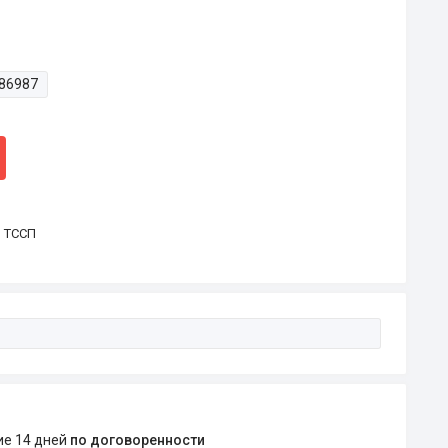
86987
р ТССП
ние 14 дней
по договоренности