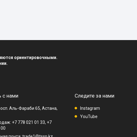
вляются ориентировочными.
нии.
 с нами
Следите за нами
осп. Аль-Фараби 65, Астана,
Instagram
YouTube
даж: +7 778 021 01 33, +7
 00
ная почта: trade1@tssp.kz,