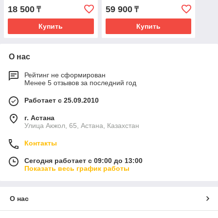
устройство (BCD 21-40 Li
40+CS 20) (без АКБ и ЗУ)
18 500
59 900
₸
₸
+ BC 21-40 QF)
Купить
Купить
О нас
Рейтинг не сформирован
Менее 5 отзывов за последний год
Работает с 25.09.2010
г. Астана
Улица Акжол, 65, Астана, Казахстан
Контакты
Сегодня работает с 09:00 до 13:00
Показать весь график работы
О нас