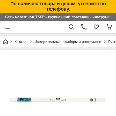
По наличию товара и ценам, уточните по
телефону.
Сеть магазинов TSSP - крупнейший поставщик инструменто
Каталог
Измерительные приборы и инструмент
Ручн