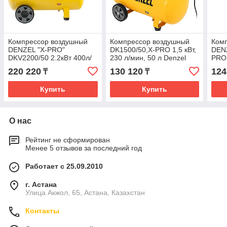
Компрессор воздушный
Компрессор воздушный
Ком
DENZEL "X-PRO"
DK1500/50,Х-PRO 1,5 кВт,
DEN
DKV2200/50 2.2кВт 400л/
230 л/мин, 50 л Denzel
PRO
мин 50л 58083
58064
220 220
130 120
124
₸
₸
Купить
Купить
О нас
Рейтинг не сформирован
Менее 5 отзывов за последний год
Работает с 25.09.2010
г. Астана
Улица Акжол, 65, Астана, Казахстан
Контакты