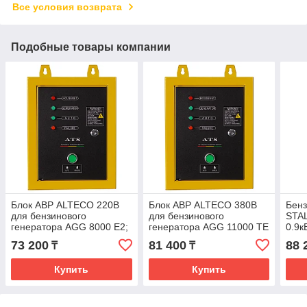
Все условия возврата
Подобные товары компании
Блок АВР ALTECO 220В
Блок АВР ALTECO 380В
Бенз
для бензинового
для бензинового
STA
генератора AGG 8000 E2;
генератора AGG 11000 TE
0.9к
AGG 11000 E2
73 200
81 400
88 
₸
₸
Купить
Купить