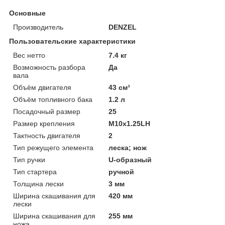
Основные
Производитель
DENZEL
Пользовательские характеристики
Вес нетто
7.4 кг
Возможность разбора
Да
вала
Объём двигателя
43 см³
Объём топливного бака
1.2 л
Посадочный размер
25
Размер крепления
М10х1.25LH
Тактность двигателя
2
Тип режущего элемента
леска; нож
Тип ручки
U-образный
Тип стартера
ручной
Толщина лески
3 мм
Ширина скашивания для
420 мм
лески
Ширина скашивания для
255 мм
ножа