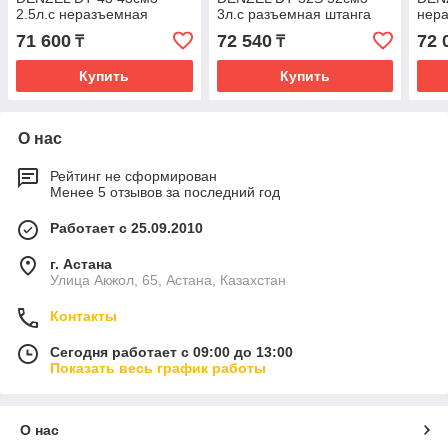
2.5л.с неразъемная
3л.с разъемная штанга
нер
штанга 96224
96227
962
71 600
72 540
72 
₸
₸
Купить
Купить
О нас
Рейтинг не сформирован
Менее 5 отзывов за последний год
Работает с 25.09.2010
г. Астана
Улица Акжол, 65, Астана, Казахстан
Контакты
Сегодня работает с 09:00 до 13:00
Показать весь график работы
О нас