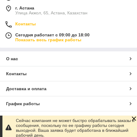
г. Астана
Улица Акжол, 65, Астана, Казахстан
Контакты
Сегодня работает с 09:00 до 18:00
Показать весь график работы
О нас
Контакты
Доставка и оплата
График работы
Полная версия сайта
Сейчас компания не может быстро обрабатывать заказы и
сообщения, поскольку по ее графику работы сегодня
выходной. Ваша заявка будет обработана в ближайший
Сайт создан на маркетплейсе
Satu.kz
рабочий день.