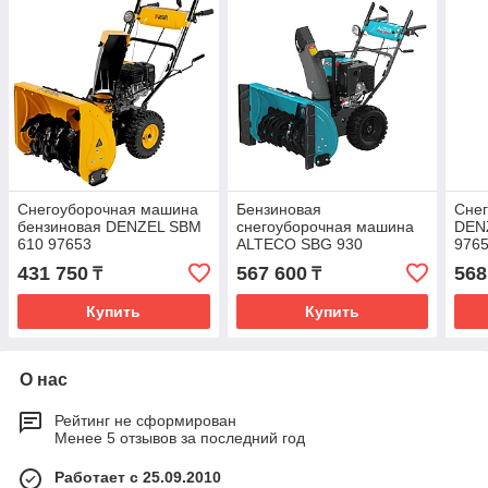
Снегоуборочная машина
Бензиновая
Сне
бензиновая DENZEL SBM
снегоуборочная машина
DEN
610 97653
ALTECO SBG 930
976
431 750
567 600
568
₸
₸
Купить
Купить
О нас
Рейтинг не сформирован
Менее 5 отзывов за последний год
Работает с 25.09.2010