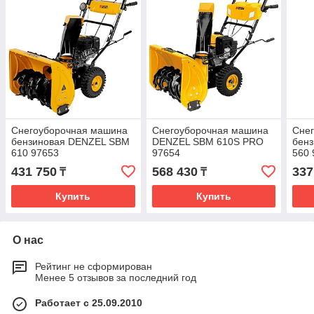
Снегоуборочная машина
Снегоуборочная машина
Сне
бензиновая DENZEL SBM
DENZEL SBM 610S PRO
бен
610 97653
97654
560 
431 750
568 430
337
₸
₸
Купить
Купить
О нас
Рейтинг не сформирован
Менее 5 отзывов за последний год
Работает с 25.09.2010