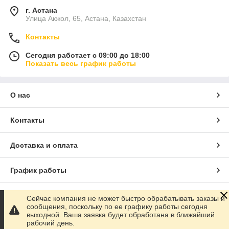
г. Астана
Улица Акжол, 65, Астана, Казахстан
Контакты
Сегодня работает с 09:00 до 18:00
Показать весь график работы
О нас
Контакты
Доставка и оплата
График работы
Полная версия сайта
Сейчас компания не может быстро обрабатывать заказы и
сообщения, поскольку по ее графику работы сегодня
выходной. Ваша заявка будет обработана в ближайший
Сайт создан на маркетплейсе
Satu.kz
рабочий день.