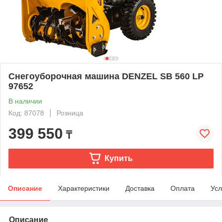
Снегоуборочная машина DENZEL SB 560 LP
97652
В наличии
Код: 87078
Розница
399 550
₸
Купить
Описание
Характеристики
Доставка
Оплата
Усл
Описание