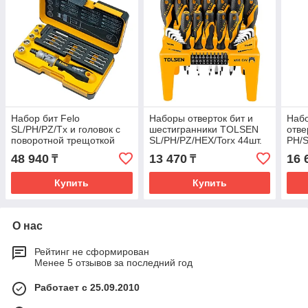
Набор бит Felo
Наборы отверток бит и
Набо
SL/PH/PZ/Tx и головок с
шестигранники TOLSEN
отве
поворотной трещоткой
SL/PH/PZ/HEX/Torx 44шт.
PH/S
Ergonic K в кейсе 20шт.
20184
напр
48 940
13 470
16 
₸
₸
06072006
413
Купить
Купить
О нас
Рейтинг не сформирован
Менее 5 отзывов за последний год
Работает с 25.09.2010