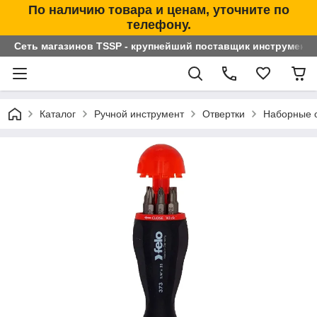
По наличию товара и ценам, уточните по
телефону.
Сеть магазинов TSSP - крупнейший поставщик инструменто
Каталог
Ручной инструмент
Отвертки
Наборные о