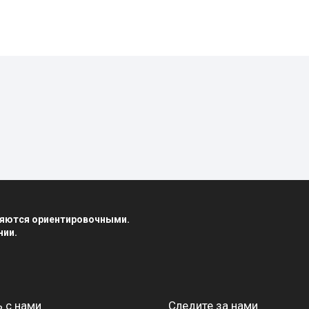
вляются ориентировочными.
нии.
 с нами
Следите за нами