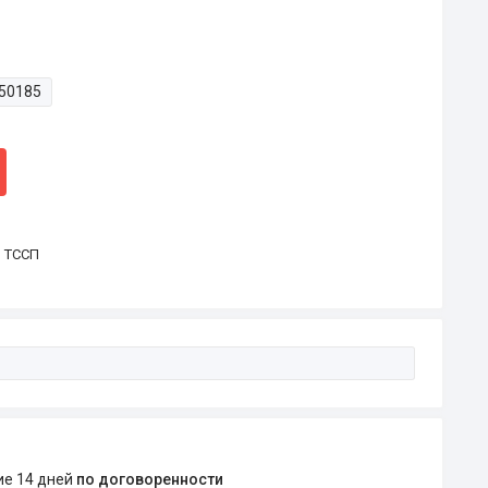
50185
р ТССП
ние 14 дней
по договоренности