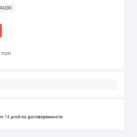
94200
р ТССП
ние 14 дней
по договоренности