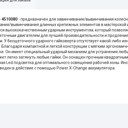
o 4510080
- предназначен для завинчивания/вывинчивания колесны
ивания/вывинчивания длинных крепежных элементов в мастерской ил
тся высококачественным ударным инструментом, который позволя
еточным двигателем для лучшей производительности и продления
 У беcщеточного ударного гайковерта отсутствует какой-либо из
 Благодаря компактной и легкой конструкции с мягким эргономи
уке. Он имеет специальный ударный механизм для устранения любы
жет легко затянуть любые гайки. Он оснащен прочным квадратным
ная Led подсветка для оптимального освещения рабочей зоны. Инс
иведен в действие с помощью Power X-Change аккумулятора.