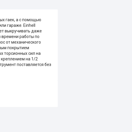
х гаек, а с помощью
и гараже. Einhell
ет выкручивать даже
 времени работы по
нос от механического
чным покрытием
х торсионных сил на
 креплением на 1/2
трумент поставляется без