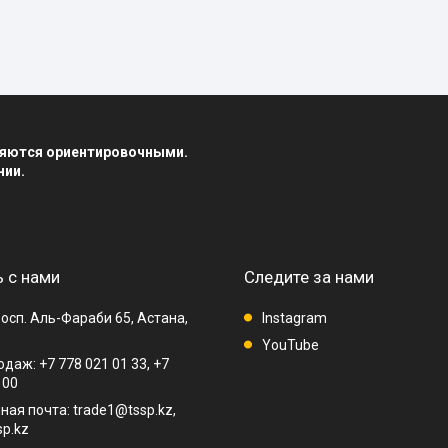
вляются ориентировочными.
нии.
 с нами
Следите за нами
осп. Аль-Фараби 65, Астана,
Instagram
YouTube
даж: +7 778 021 01 33, +7
 00
ная почта: trade1@tssp.kz,
p.kz